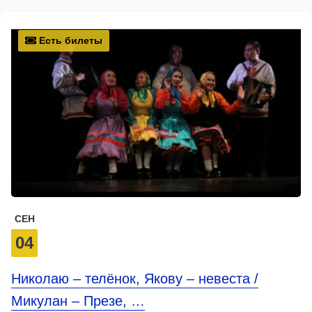
Есть билеты
СЕН
04
Николаю – телёнок, Якову – невеста /
Микулан – Презе, …