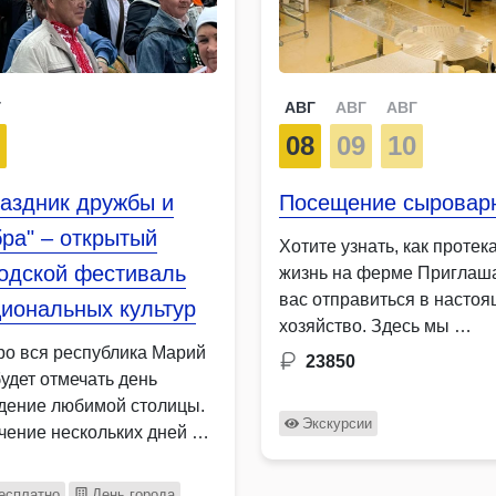
Г
АВГ
АВГ
АВГ
8
08
09
10
аздник дружбы и
Посещение сыровар
ра" – открытый
Хотите узнать, как протек
родской фестиваль
жизнь на ферме Приглаш
вас отправиться в насто
иональных культур
хозяйство. Здесь мы …
ро вся республика Марий
23850
будет отмечать день
дение любимой столицы.
Экскурсии
ечение нескольких дней …
есплатно
День города