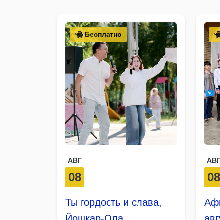
Бесплатно
АВГ
АВ
08
0
Ты гордость и слава,
Аф
Йошкар-Ола
авг