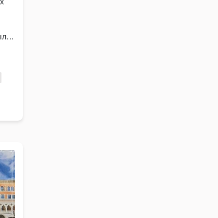
х
ыло