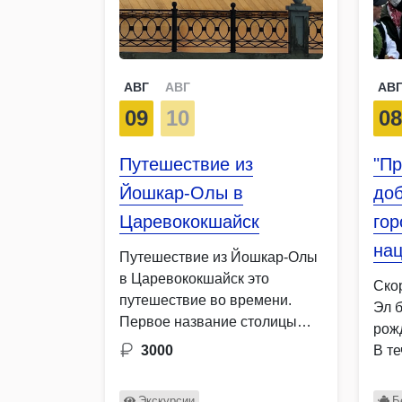
АВГ
АВГ
АВ
09
10
0
Путешествие из
"Пр
Йошкар-Олы в
доб
Царевококшайск
го
нац
Путешествие из Йошкар-Олы
в Царевококшайск это
Ско
путешествие во времени.
Эл 
Первое название столицы
рож
марийского края Царев град
3000
В т
на Кокшаге Царевококшайск.
Как …
Экскурсии
Б