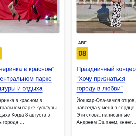
Г
АВГ
8
08
черинка в красном"
Праздничный концер
Центральном парке
"Хочу признаться
ьтуры и отдыха
городу в любви"
еринка в красном в
Йошкар-Ола-земля отцов,
тральном парке культуры
навсегда у меня в сердце 
дыха Когда 8 августа в
Эти слова, написанные
ь города …
Андреем Эшпаем, знает
каждый …