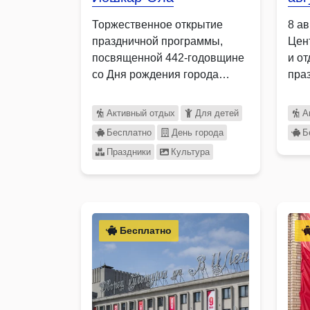
Торжественное открытие
8 ав
праздничной программы,
Цен
посвященной 442-годовщине
и о
со Дня рождения города
пра
Йошкар-Олы, которую
пос
подготовил для горожан …
Активный отдых
Для детей
А
Бесплатно
День города
Б
Праздники
Культура
Бесплатно