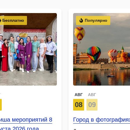
Бесплатно
Популярно
Г
АВГ
АВГ
8
08
09
иша мероприятий 8
Город в фотография
уста 2026 года