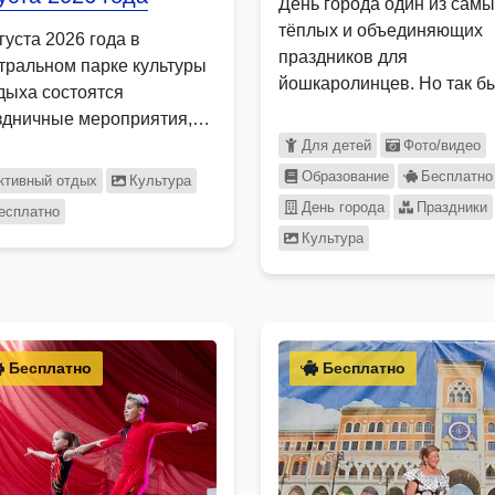
День города один из самы
тёплых и объединяющих
густа 2026 года в
праздников для
тральном парке культуры
йошкаролинцев. Но так б
тдыха состоятся
не …
здничные мероприятия,
вященные Дню …
Для детей
Фото/видео
Образование
Бесплатно
ктивный отдых
Культура
День города
Праздники
есплатно
Культура
Бесплатно
Бесплатно