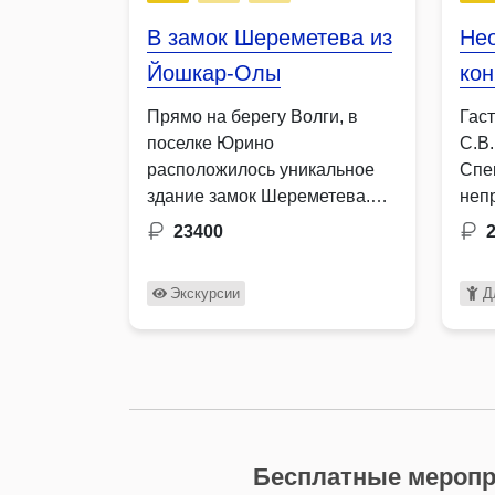
В замок Шереметева из
Не
Йошкар-Олы
кон
Прямо на берегу Волги, в
Гас
поселке Юрино
С.В.
расположилось уникальное
Спе
здание замок Шереметева.
неп
Смешавшиеся стили
пос
23400
неоготики, барокко,
древнерусской и романской
Экскурсии
Д
архитектуры …
Бесплатные меропр