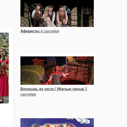
Аферисты
4 сентября
Богатырь из теста / Нӧнчык патыр
5
сентября