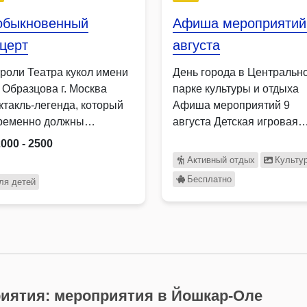
обыкновенный
Афиша мероприятий
церт
августа
троли Театра кукол имени
День города в Центральн
 Образцова г. Москва
парке культуры и отдыха
ктакль-легенда, который
Афиша мероприятий 9
ременно должны
августа Детская игровая
мотреть все без …
площадка …
2000 - 2500
Активный отдых
Культу
Бесплатно
ля детей
иятия: мероприятия в Йошкар-Оле