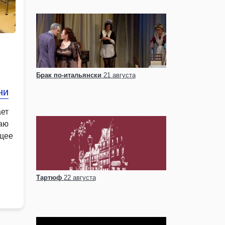
Брак по-итальянски
21 августа
ни
ает
аю
ящее
Тартюф
22 августа