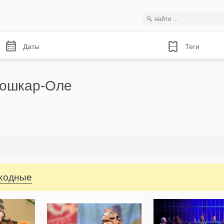
Даты
Теги
Йошкар-Оле
ыходные