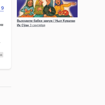
 9
Выходили бабки замуж / Ныл Кувалан
ом
Ик Сӱан
3 сентября
ра