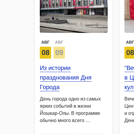
АВГ
АВГ
АВ
08
09
0
Из истории
"Ве
празднования Дня
в 
Города
кул
День города одно из самых
Веч
ярких событий в жизни
Цен
Йошкар-Олы. В программе
и от
обычно много всего …
Ден