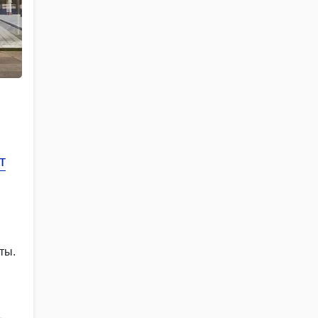
т
ты.