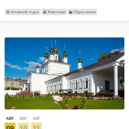
Активный отдых
Животные
Образ жизни
АВГ
АВГ
АВГ
09
10
11