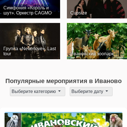
Симфония «Король и
шут». Оркестр CAGMO
Cupsize
Группа «Neverlove». Last
tour
Ивановский зоопарк
Популярные мероприятия в Иваново
Выберите категорию
Выберите дату