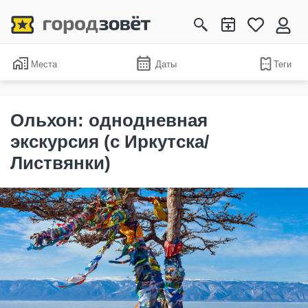
Места
Даты
Теги
Ольхон: однодневная
экскурсия (с Иркутска/
Листвянки)