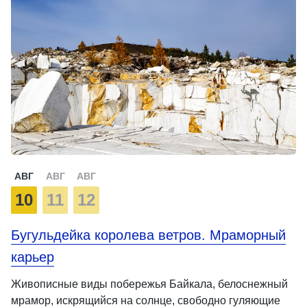
АВГ
АВГ
АВГ
10
11
12
Бугульдейка королева ветров. Мраморный
карьер
Живописные виды побережья Байкала, белоснежный
мрамор, искрящийся на солнце, свободно гуляющие