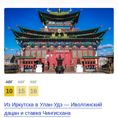
АВГ
АВГ
АВГ
10
15
16
Из Иркутска в Улан-Удэ — Иволгинский
дацан и ставка Чингисхана