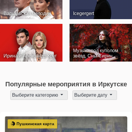
Варшавская мелодия
Icegergert
Музыка под куполом
Ирина и Александр Круг
звёзд. Сны Сирин
Популярные мероприятия в Иркутске
Выберите категорию
Выберите дату
Пушкинская карта