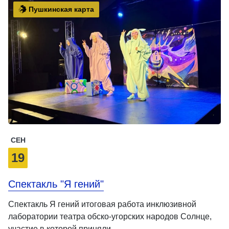
Пушкинская карта
СЕН
19
Спектакль "Я гений"
Спектакль Я гений итоговая работа инклюзивной
лаборатории театра обско-угорских народов Солнце,
участие в которой приняли …