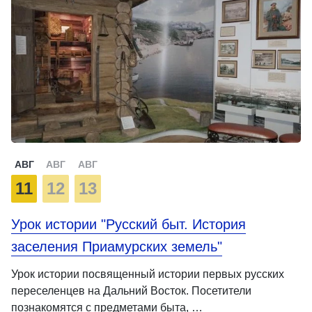
АВГ
АВГ
АВГ
11
12
13
Урок истории "Русский быт. История
заселения Приамурских земель"
Урок истории посвященный истории первых русских
переселенцев на Дальний Восток. Посетители
познакомятся с предметами быта, …