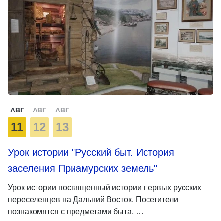
АВГ
АВГ
АВГ
11
12
13
Урок истории "Русский быт. История
заселения Приамурских земель"
Урок истории посвященный истории первых русских
переселенцев на Дальний Восток. Посетители
познакомятся с предметами быта, …