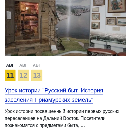
АВГ
АВГ
АВГ
11
12
13
Урок истории "Русский быт. История
заселения Приамурских земель"
Урок истории посвященный истории первых русских
переселенцев на Дальний Восток. Посетители
познакомятся с предметами быта, …