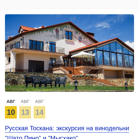
АВГ
АВГ
АВГ
10
13
14
Русская Тоскана: экскурсия на винодельни
"Шато Пино" и "Мысхако"