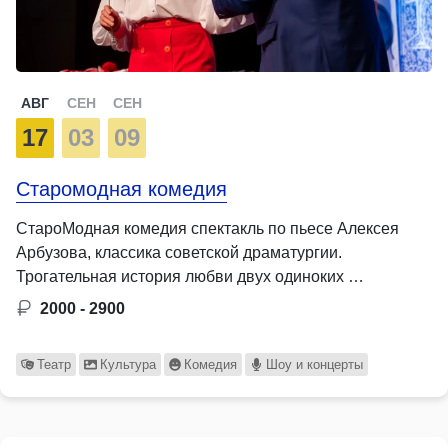
АВГ
СЕН
СЕН
17
03
09
Старомодная комедия
СтароМодная комедия спектакль по пьесе Алексея
Арбузова, классика советской драматургии.
Трогательная история любви двух одиноких …
2000 - 2900
Театр
Культура
Комедия
Шоу и концерты