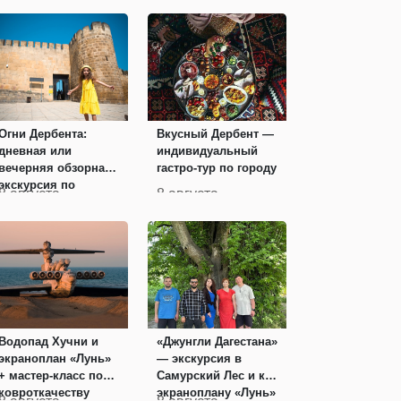
Огни Дербента:
Вкусный Дербент —
дневная или
индивидуальный
вечерняя обзорная
гастро-тур по городу
экскурсия по
8 августа
8 августа
древнему городу
Водопад Хучни и
«Джунгли Дагестана»
экраноплан «Лунь»
— экскурсия в
+ мастер-класс по
Самурский Лес и к
ковроткачеству
экраноплану «Лунь»