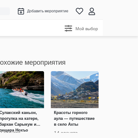
Добавить мероприятие
Мой выбор
охожие мероприятия
Сулакский каньон,
Красоты горного
прогулка на катере,
аула — путешествие
бархан Сарыкум и
в село Ахты
пещера Нохъо
9 августа
14 августа