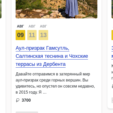
АВГ
АВГ
АВГ
09
11
13
Аул-призрак Гамсутль,
Салтинская теснина и Чохские
террасы из Дербента
Давайте отправимся в затерянный мир
аул-призрак среди горных вершин. Вы
удивитесь, но опустел он совсем недавно,
в 2015 году. Я …
3700