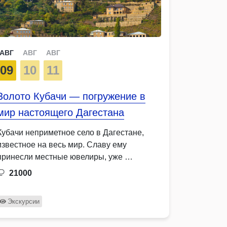
АВГ
АВГ
АВГ
09
10
11
Золото Кубачи — погружение в
мир настоящего Дагестана
Кубачи неприметное село в Дагестане,
известное на весь мир. Славу ему
принесли местные ювелиры, уже …
21000
Экскурсии