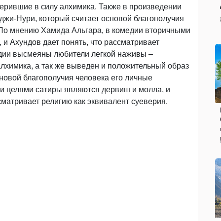
верившие в силу алхимика. Также в произведении
джи-Нури, который считает основой благополучия
. По мнению Хамида Альгара, в комедии вторичными
и Ахундов дает понять, что рассматривает
едии высмеяны любители легкой наживы –
алхимика, а так же выведен и положительный образ
сновой благополучия человека его личные
ми целями сатиры являются дервиш и молла, и
ассматривает религию как эквивалент суеверия.