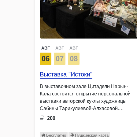
АВГ
АВГ
АВГ
06
07
08
Выставка "Истоки"
В выставочном зале Цитадели Нарын-
Кала состоится открытие персональной
выставки авторской куклы художницы
Сабины Тарикулиевой-Алхасовой.
Экспозиция …
200
Бесплатно
Пушкинская карта