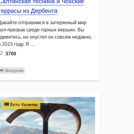
Салтинская теснина и Чохские
террасы из Дербента
Давайте отправимся в затерянный мир
аул-призрак среди горных вершин. Вы
удивитесь, но опустел он совсем недавно,
в 2015 году. Я …
3700
Экскурсии
Есть билеты