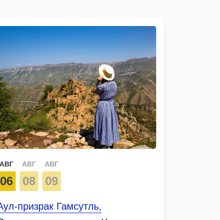
АВГ
АВГ
АВГ
06
08
09
Аул-призрак Гамсутль,