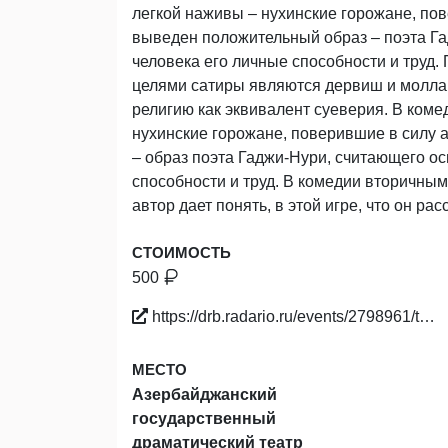
легкой наживы – нухинские горожане, по
выведен положительный образ – поэта Га
человека его личные способности и труд
целями сатиры являются дервиш и молла, 
религию как эквивалент суеверия. В ком
нухинские горожане, поверившие в силу 
– образ поэта Гаджи-Нури, считающего о
способности и труд. В комедии вторичны
автор дает понять, в этой игре, что он р
СТОИМОСТЬ
500
https://drb.radario.ru/events/2798961/t…
МЕСТО
Азербайджанский
государственный
драматический театр