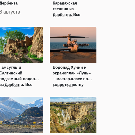
Дербента
Карадахская
теснина из
8 августа
Дербента. Все
6 августа
включено
Гамсутль и
Водопад Хучни и
Салтинский
экраноплан «Лунь»
подземный водопад
+ мастер-класс по
из Дербента. Все
ковроткачеству
6 августа
6 августа
включено