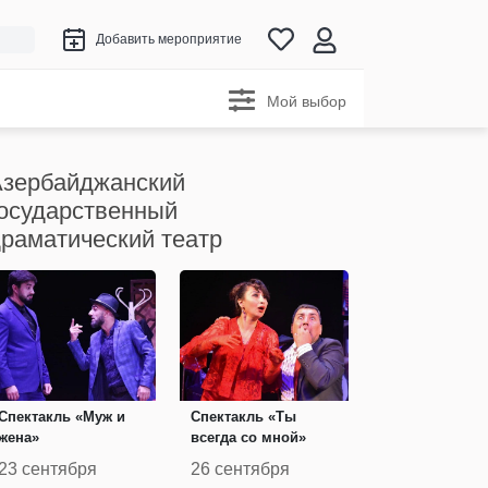
Добавить мероприятие
Мой выбор
зербайджанский
осударственный
раматический театр
Спектакль «Муж и
Спектакль «Ты
жена»
всегда со мной»
23 сентября
26 сентября