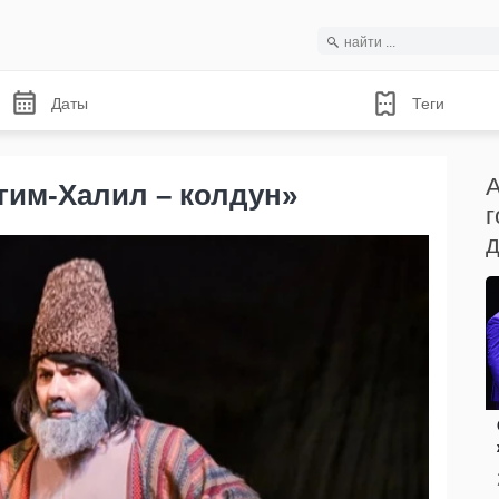
Даты
Теги
А
гим-Халил – колдун»
г
д