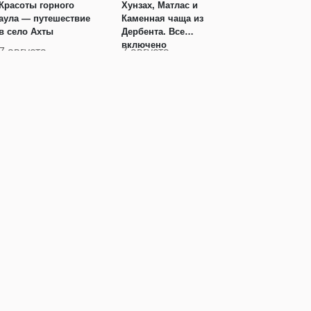
Красоты горного
Хунзах, Матлас и
аула — путешествие
Каменная чаща из
в село Ахты
Дербента. Все
включено
7 августа
7 августа