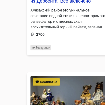
из Дербента. Все включено
Хунзахский район это уникальное
сочетание водной стихии и неповторимог
рельефа гор и отвесных скал,
восхитительный горный пейзаж, зеленая
луговая трава …
3700
Экскурсии
Бесплатно