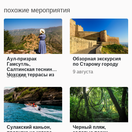
похожие мероприятия
Аул-призрак
Обзорная экскурсия
Гамсутль,
по Cтарому городу
Салтинская теснина и
9 августа
Чохские террасы из
9 августа
Дербента
Сулакский каньон,
Черный пляж,