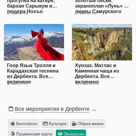
прогулка на катере,
золотые пески,
бархан Сарыкум и
экраноплан «Лунь» и
пещера Нохъо
лианы Самурского
9 августа
9 августа
леса
Гоор Язык Тролля и
Хунзах, Матлас и
Карадахская теснина
Каменная чаща из
из Дербента. Все
Дербента. Все
включено
включено
9 августа
10 августа
Все мероприятия в Дербенте
→
Бесплатно
Культура
Образ жизни
Пушкинская карта
Экскурсии