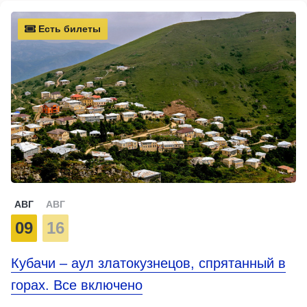
Есть билеты
АВГ
АВГ
09
16
Кубачи – аул златокузнецов, спрятанный в
горах. Все включено