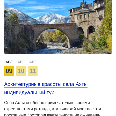
АВГ
АВГ
АВГ
09
10
11
Архитектурные красоты села Ахты
индивидуальный тур
Село Ахты особенно примечательно своими
окрестностями ротонда, итальянский мост все эти
роскошные достопримечательности не ожидаешь …