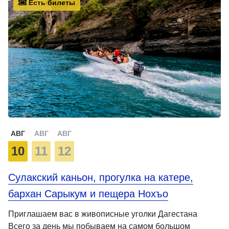
Есть билеты
АВГ
АВГ
АВГ
10
11
12
Сулакский каньон, прогулка на катере,
бархан Сарыкум и пещера Нохъо
Приглашаем вас в живописные уголки Дагестана
Всего за день мы побываем на самом большом