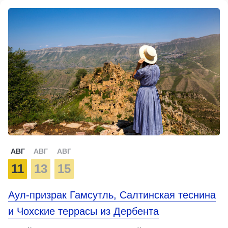
АВГ
АВГ
АВГ
11
13
15
Аул-призрак Гамсутль, Салтинская теснина
и Чохские террасы из Дербента