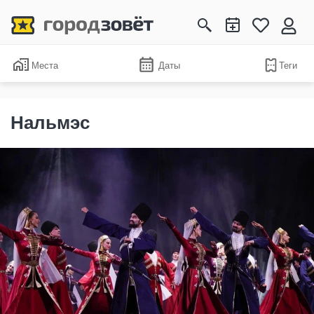
Места
Даты
Теги
Нальмэс