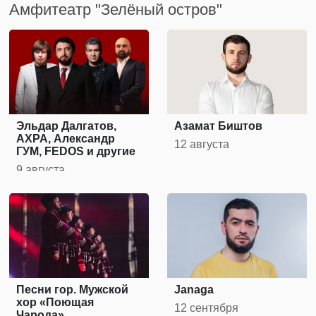
Амфитеатр "Зелёный остров"
Эльдар Далгатов,
Азамат Биштов
АХРА, Александр
12 августа
ГУМ, FEDOS и другие
9 августа
Песни гор. Мужской
Janaga
хор «Поющая
12 сентября
Чарода»