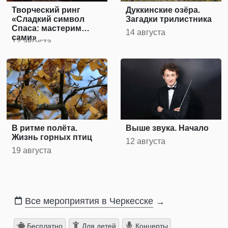
Творческий ринг
Дуккинские озёра.
«Сладкий символ
Загадки трилистника
Спаса: мастерим
14 августа
сами»
12 августа
В ритме полёта.
Выше звука. Начало
Жизнь горных птиц
12 августа
19 августа
Все мероприятия в Черкесске
→
Бесплатно
Для детей
Концерты