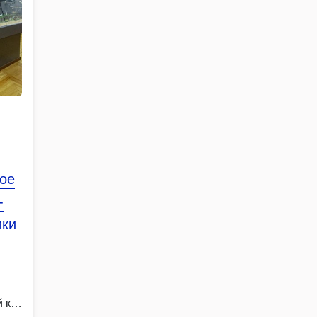
ное
-
ики
 к