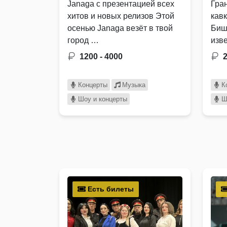
Janaga с презентацией всех
Гра
хитов и новых релизов Этой
кав
осенью Janaga везёт в твой
Биш
город …
изв
зав
1200 - 4000
мил
Концерты
Музыка
К
Шоу и концерты
Ш
Есть билеты