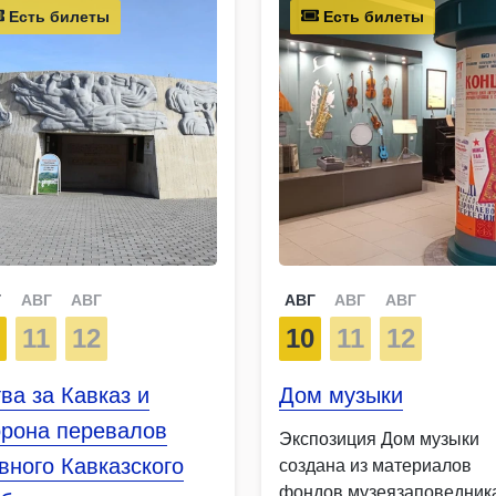
Есть билеты
Есть билеты
Г
АВГ
АВГ
АВГ
АВГ
АВГ
0
11
12
10
11
12
ва за Кавказ и
Дом музыки
орона перевалов
Экспозиция Дом музыки
вного Кавказского
создана из материалов
фондов музеязаповедник