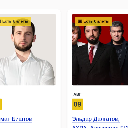
Есть билеты
Есть билеты
Г
АВГ
2
09
амат Биштов
Эльдар Далгатов,