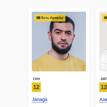
Есть билеты
СЕН
АВ
12
1
Janaga
Аз