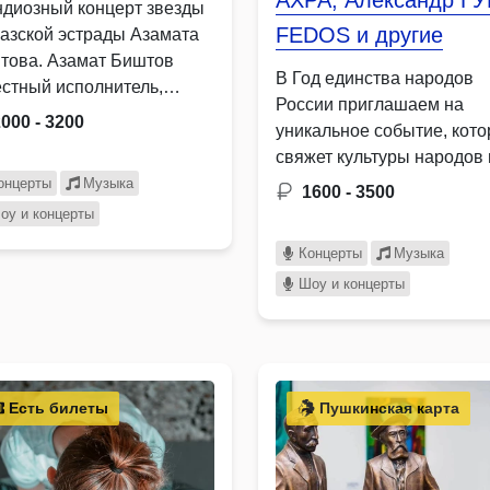
АХРА, Александр ГУ
ндиозный концерт звезды
FEDOS и другие
казской эстрады Азамата
това. Азамат Биштов
В Год единства народов
естный исполнитель,
России приглашаем на
оевавший любовь
2000 - 3200
уникальное событие, кото
лионов слушателей. …
свяжет культуры народов 
зарядит …
онцерты
Музыка
1600 - 3500
оу и концерты
Концерты
Музыка
Шоу и концерты
Есть билеты
Пушкинская карта