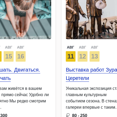
Г
АВГ
АВГ
АВГ
АВГ
АВГ
4
15
16
11
12
13
ать. Двигаться.
Выставка работ Зур
чать
Церетели
 вам живётся в вашем
Уникальная экспозиция ст
е прямо сейчас Удобно ли
главным культурным
ятно Мы редко смотрим
событием сезона. В стена
…
галереи впервые с таким
размахом будет …
1300
80 - 250