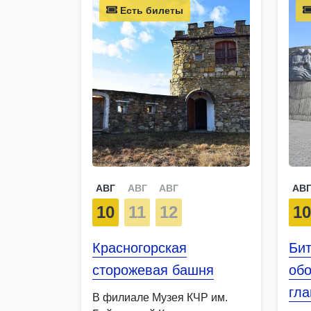
Есть билеты
АВГ
АВГ
АВГ
АВ
10
11
12
1
Красногорская
Бит
сторожевая башня
об
гла
В филиале Музея КЧР им.