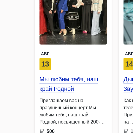
АВГ
АВ
13
1
Мы любим тебя, наш
Дыш
край Родной
Зву
Приглашаем вас на
Как
праздничный концерт Мы
тел
любим тебя, наш край
При
Родной, посвященный 200-
на 
летию любимого города …
500