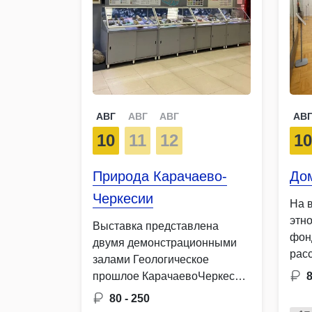
АВГ
АВГ
АВГ
АВ
10
11
12
1
Природа Карачаево-
До
Черкесии
На 
этн
Выставка представлена
фон
двумя демонстрационными
рас
залами Геологическое
нар
прошлое КарачаевоЧеркесии
8
чер
и Флора и фауна
80 - 250
КарачаевоЧеркесии.