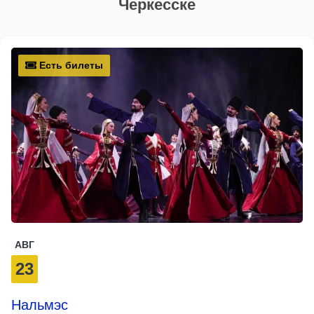
Черкесске
Есть билеты
АВГ
23
Нальмэс