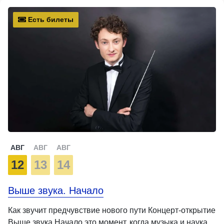
Есть билеты
АВГ
АВГ
АВГ
12
13
14
Выше звука. Начало
Как звучит предчувствие нового пути Концерт-открытие
Выше звука Начало это момент, когда музыка и наука