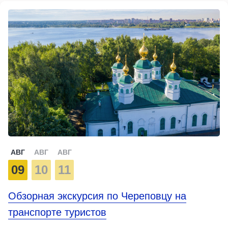
АВГ
АВГ
АВГ
09
10
11
Обзорная экскурсия по Череповцу на
транспорте туристов