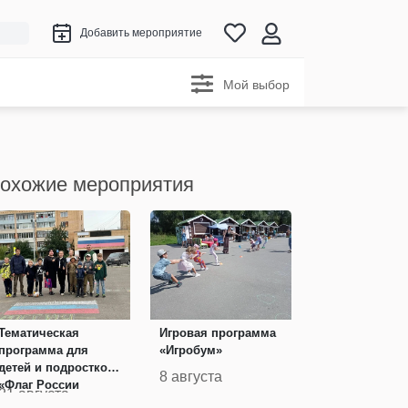
Добавить мероприятие
Мой выбор
охожие мероприятия
Тематическая
Игровая программа
программа для
«Игробум»
детей и подростков
8 августа
«Флаг России
21 августа
Символ величия и