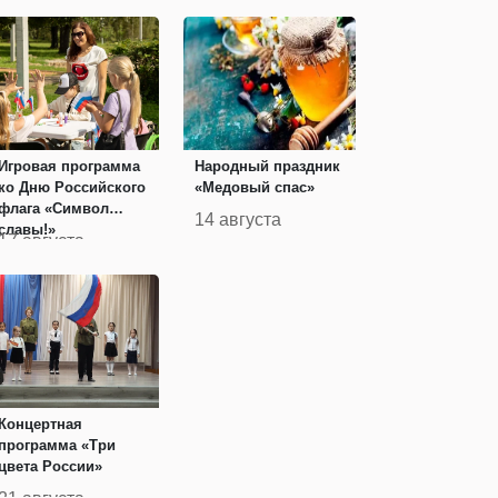
духа»
Игровая программа
Народный праздник
ко Дню Российского
«Медовый спас»
флага «Символ
14 августа
славы!»
17 августа
Концертная
программа «Три
цвета России»