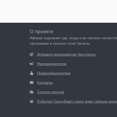
О проекте
Афиша подскажет где, когда и во сколько начнетс
программе и сколько стоят билеты.
Добавьте мероприятие бесплатно
Рекламодателям
Правообладателям
Контакты
Список городов
События ГородЗовёт город зовет афиша мер