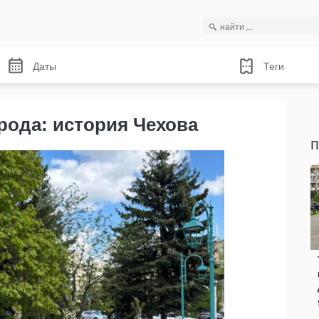
Даты
Теги
орода: история Чехова
п