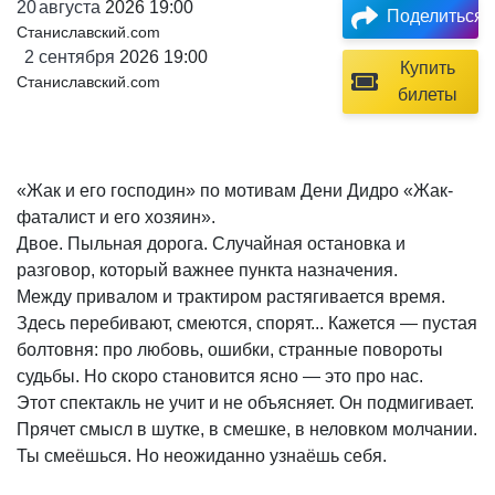
20
августа
2026 19:00
Поделиться
Станиславский.com
2
сентября
2026 19:00
Купить
Станиславский.com
билеты
«Жак и его господин» по мотивам Дени Дидро «Жак-
фаталист и его хозяин».
Двое. Пыльная дорога. Случайная остановка и
разговор, который важнее пункта назначения.
Между привалом и трактиром растягивается время.
Здесь перебивают, смеются, спорят... Кажется — пустая
болтовня: про любовь, ошибки, странные повороты
судьбы. Но скоро становится ясно — это про нас.
Этот спектакль не учит и не объясняет. Он подмигивает.
Прячет смысл в шутке, в смешке, в неловком молчании.
Ты смеёшься. Но неожиданно узнаёшь себя.