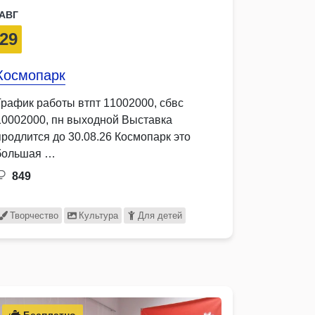
АВГ
29
Космопарк
График работы втпт 11002000, сбвс
10002000, пн выходной Выставка
продлится до 30.08.26 Космопарк это
большая …
849
Творчество
Культура
Для детей
Бесплатно