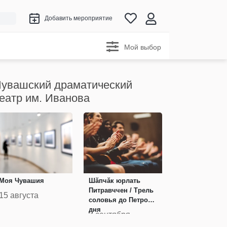
Добавить мероприятие
Мой выбор
увашский драматический
еатр им. Иванова
Моя Чувашия
Шăпчăк юрлать
Питравччен / Трель
15 августа
соловья до Петрова
дня
3 сентября