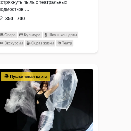
встряхнуть пыль с театральных
подмостков …
350 - 700
Опера
Культура
Шоу и концерты
Экскурсии
Образ жизни
Театр
Пушкинская карта