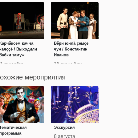
Карчӑксем качча
Вĕри юнлă çемçе
каяççӗ / Выходили
чун / Константин
бабки замуж
Иванов
9 сентября
16 сентября
охожие мероприятия
Тематическая
Экскурсия
программа
8 августа