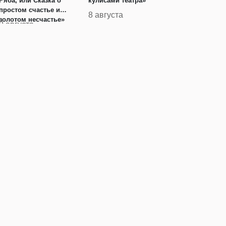
Ряба, или Сказка о
кулисами театра»
простом счастье и
8 августа
золотом несчастье»
9 августа