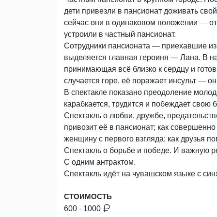
дети привезли в пансионат доживать сво
сейчас они в одинаковом положении — от 
устроили в частный пансионат.
Сотрудники пансионата — приехавшие из
выделяется главная героиня — Лана. В н
принимающая всё близко к сердцу и готов
случается горе, её поражает инсульт — о
В спектакле показано преодоление молодо
карабкается, трудится и побеждает свою б
Спектакль о любви, дружбе, предательстве
привозит её в пансионат; как совершенн
женщину с первого взгляда; как друзья по
Спектакль о борьбе и победе. И важную р
С одним антрактом.
Спектакль идёт на чувашском языке с си
СТОИМОСТЬ
600 - 1000