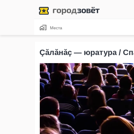
Места
Çăлăнăç — юратура / С