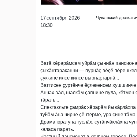
Чувашский драматич
17
сентября
2026
18:30
Ватӑ хӗрарӑмсем уйрӑм ҫыннӑн пансиона
ҫыхӑнтараканни — пурнӑҫ вӗҫӗ пӗрешкелл
ҫуккипе илсе килсе вырнаҫтарнӑ...
Ваттисен ҫуртӗнче ӗҫлекенсем хушшинче 
Анчах вӑл, шалкӑм ҫапнине пула, кӗтмен 
тӑрать...
Спектакльте ҫамрӑк хӗрарӑм йывӑрлӑхпа
туйӑм ӑна чирне ҫӗнтерме, ура ҫине тӑма
Драма юратупа туслӑх, сутӑнчӑклӑхпа чу
каласа парать.
Частный пансионат в крупном городе. По