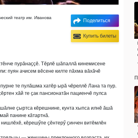
еский театр им. Иванова
Поделиться
Купить билеты
тӗнче пурӑнаҫҫӗ. Тӗрлӗ шӑпаллӑ кинемисене
и: пуян ачисем вӗсене килте пӑхма вӑхӑчӗ
п
пурне те пулӑшма хатӗр ырӑ чӗреллӗ Лана та пур.
ҫӗртен хӑй те ҫак пансионатӑн пациенчӗ пулса
 шӑлне ҫыртса кӗрешнине, кунта хыпса илнӗ ӑшӑ
 май панине кӑтартнӑ.
н нишлӗхӗ, кӗрешӳпе ҫӗнтерӳ ҫинчен витӗмлӗн
стояльцы — женщины преклонного возраста, их