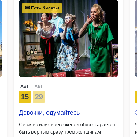
Есть билеты
АВГ
АВГ
15
29
Девочки, одумайтесь
Серж в силу своего женолюбия старается
быть верным сразу трём женщинам