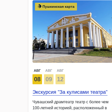
Пушкинская карта
АВГ
АВГ
АВГ
08
09
12
Экскурсия "За кулисами театра"
Чувашский драмтеатр театр с более чем
100-летней историей, расположенный в