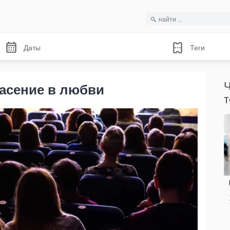
Даты
Теги
Ч
пасение в любви
т