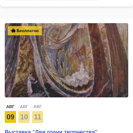
Бесплатно
АВГ
АВГ
АВГ
09
10
11
Выставка "Две грани творчества"