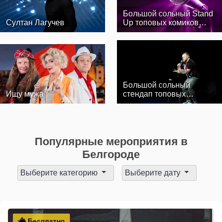
Большой сольный Stand
Султан Лагучев
Up топовых комиков
СПб и Мск
Большой сольный
Ищу мужа
стендап топовых
комиков СПб и Мск
Популярные мероприятия в
Белгороде
Выберите категорию
Выберите дату
Бесплатно