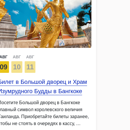
АВГ
АВГ
АВГ
09
10
11
Билет в Большой дворец и Храм
Изумрудного Будды в Бангкоке
Посетите Большой дворец в Бангкоке
главный символ королевского величия
Таиланда. Приобретайте билеты заранее,
чтобы не стоять в очередях в кассу, …