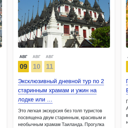
АВГ
АВГ
АВГ
09
10
11
Эксклюзивный дневной тур по 2
старинным храмам и ужин на
лодке или …
Это легкая экскурсия без толп туристов
посвящена двум старинным, красивым и
необычным храмам Таиланда. Прогулка