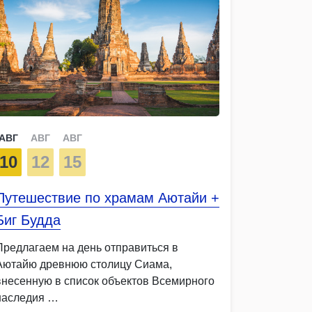
АВГ
АВГ
АВГ
10
12
15
Путешествие по храмам Аютайи +
Биг Будда
Предлагаем на день отправиться в
Аютайю древнюю столицу Сиама,
внесенную в список объектов Всемирного
наследия …