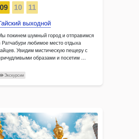
09
10
11
Тайский выходной
Мы покинем шумный город и отправимся
в Ратчабури любимое место отдыха
тайцев. Увидим мистическую пещеру с
причудливыми образами и посетим …
Экскурсии