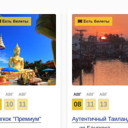
Есть билеты
Есть билеты
Г
АВГ
АВГ
АВГ
АВГ
АВГ
7
10
11
08
11
13
гкок "Премиум"
Аутентичный Таилан