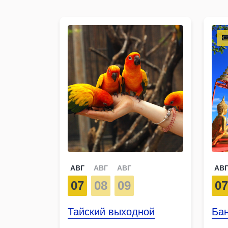
АВГ
АВГ
АВГ
АВ
07
08
09
0
Тайский выходной
Бан