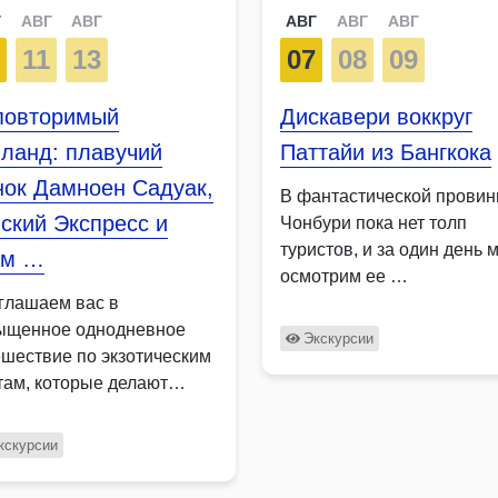
Г
АВГ
АВГ
АВГ
АВГ
АВГ
8
11
13
07
08
09
повторимый
Дискавери воккруг
ланд: плавучий
Паттайи из Бангкока
нок Дамноен Садуак,
В фантастической провин
ский Экспресс и
Чонбури пока нет толп
туристов, и за один день 
ам …
осмотрим ее …
глашаем вас в
ыщенное однодневное
Экскурсии
ешествие по экзотическим
там, которые делают
ланд неповторимым. Вы
етите …
кскурсии