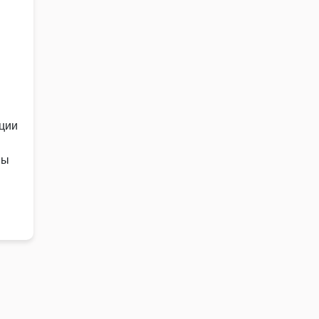
ции
мы