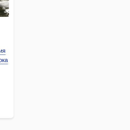
ия
ока
иса,
ких