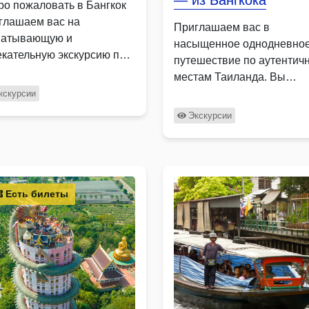
— из Бангкока
ро пожаловать в Бангкок
глашаем вас на
Приглашаем вас в
ватывающую и
насыщенное однодневно
екательную экскурсию по
путешествие по аутентич
топримечательностям и
местам Таиланда. Вы
ым …
посетите вырубленный в
кскурсии
пещерах …
Экскурсии
Есть билеты