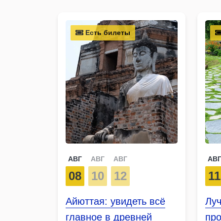
Есть билеты
АВГ
АВГ
АВГ
АВ
08
10
12
11
Айюттая: увидеть всё
Лу
главное в древней
про