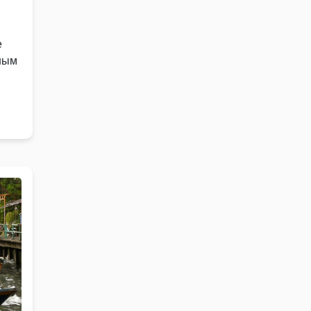
е
ным