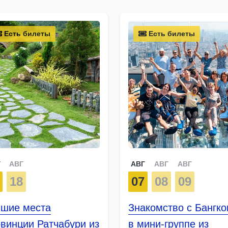
Есть билеты
Есть билеты
Г
АВГ
АВГ
АВГ
АВГ
18
07
08
09
чшие места
Знакомство с Бангк
винции Ратчабури из
в мини-группе из