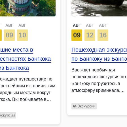
Г
АВГ
АВГ
АВГ
АВГ
АВГ
7
09
10
09
12
16
чшие места в
Пешеходная экскурс
естностях Бангкока
по Бангкоку из Бангк
з Бангкока
Вас ждет необычная
пешеходная экскурсия по
 ожидает путешествие по
Бангкоку погрузитесь в
ереснейшим историческим
атмосферу криминала,
риродным местам вокруг
мистики и легенд мегапол
гкока. Вы побываете в
узнаете легенды о городс
кальном …
Экскурсии
призраках, …
кскурсии