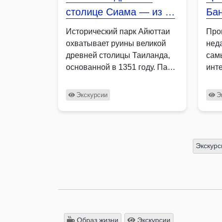
столице Сиама — из …
Бан
Исторический парк Айюттаи
Про
охватывает руины великой
нед
древней столицы Таиланда,
сам
основанной в 1351 году. Парк
инт
огромен, …
оди
Экскурсии
Э
Экскурс
Образ жизни
Экскурсии