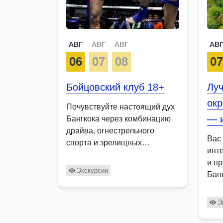
АВГ
АВГ
АВГ
АВ
06
07
08
0
Бойцовский клуб 18+
Лу
окр
Почувствуйте настоящий дух
— и
Бангкока через комбинацию
драйва, огнестрельного
Вас
спорта и зрелищных
инт
поединков по тайскому боксу.
и п
…
Экскурсии
Бан
уни
Э