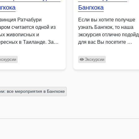
гкока
Бангкока
винция Ратчабури
Если вы хотите получше
аром считается одной из
узнать Бангкок, то наша
ых живописных и
экскурсия отлично подойд
ересных в Таиланде. За
для вас Вы посетите …
н день …
кскурсии
Экскурсии
ии: все мероприятия в Бангкоке