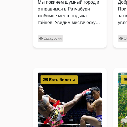
Мы покинем шумный город и
Доб
отправимся в Ратчабури
При
любимое место отдыха
зах
тайцев. Увидим мистическую
увл
пещеру с причудливыми
дос
образами и посетим …
сам
Экскурсии
Э
Есть билеты