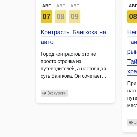
АВГ
АВГ
АВГ
АВ
07
08
09
0
Контрасты Бангкока на
Не
авто
Таи
ры
Город контрастов это не
Тай
просто строчка из
путеводителей, а настоящая
хр
суть Бангкока. Он сочетает
старинные …
При
нас
Экскурсии
пут
мес
Таи
пос
Э