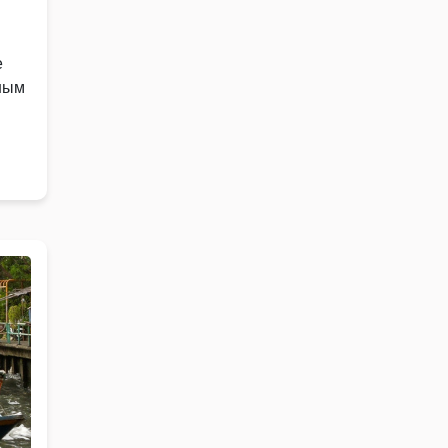
е
ным