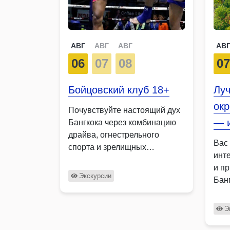
АВГ
АВГ
АВГ
АВ
06
07
08
0
Бойцовский клуб 18+
Лу
окр
Почувствуйте настоящий дух
— и
Бангкока через комбинацию
драйва, огнестрельного
Вас
спорта и зрелищных
инт
поединков по тайскому боксу.
и п
…
Экскурсии
Бан
уни
Э