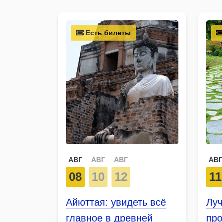
Есть билеты
АВГ
АВГ
АВГ
АВ
08
10
12
11
Айюттая: увидеть всё
Лу
главное в древней
про