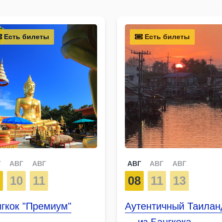
Есть билеты
Есть билеты
Г
АВГ
АВГ
АВГ
АВГ
АВГ
7
10
11
08
11
13
гкок "Премиум"
Аутентичный Таилан