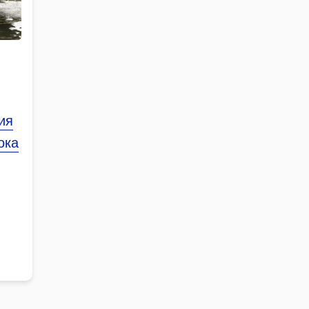
ия
ока
иса,
ких