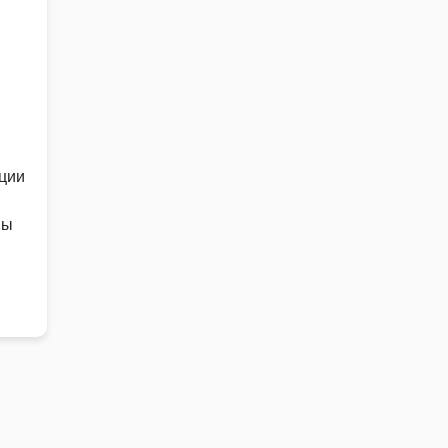
ции
мы