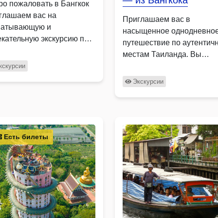
— из Бангкока
ро пожаловать в Бангкок
глашаем вас на
Приглашаем вас в
ватывающую и
насыщенное однодневно
екательную экскурсию по
путешествие по аутентич
топримечательностям и
местам Таиланда. Вы
ым …
посетите вырубленный в
кскурсии
пещерах …
Экскурсии
Есть билеты