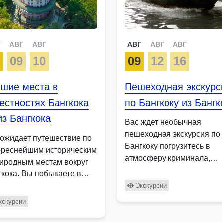
Г
АВГ
АВГ
АВГ
АВГ
АВГ
7
09
10
09
12
16
чшие места в
Пешеходная экскурс
естностях Бангкока
по Бангкоку из Бангк
з Бангкока
Вас ждет необычная
пешеходная экскурсия по
 ожидает путешествие по
Бангкоку погрузитесь в
ереснейшим историческим
атмосферу криминала,
риродным местам вокруг
мистики и легенд мегапол
гкока. Вы побываете в
узнаете легенды о городс
кальном …
Экскурсии
призраках, …
кскурсии