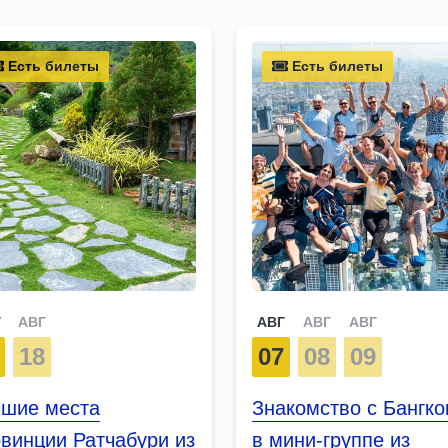
Есть билеты
Есть билеты
Г
АВГ
АВГ
АВГ
АВГ
18
07
08
09
чшие места
Знакомство с Бангк
винции Ратчабури из
в мини-группе из