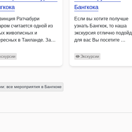
гкока
Бангкока
винция Ратчабури
Если вы хотите получше
аром считается одной из
узнать Бангкок, то наша
ых живописных и
экскурсия отлично подойд
ересных в Таиланде. За
для вас Вы посетите …
н день …
кскурсии
Экскурсии
ии: все мероприятия в Бангкоке