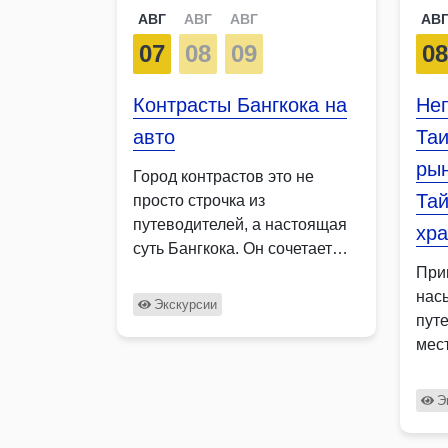
АВГ
АВГ
АВГ
АВ
07
08
09
0
Контрасты Бангкока на
Не
авто
Таи
ры
Город контрастов это не
Тай
просто строчка из
путеводителей, а настоящая
хр
суть Бангкока. Он сочетает
старинные …
При
нас
Экскурсии
пут
мес
Таи
пос
Э