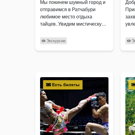
Мы покинем шумный город и
Доб
отправимся в Ратчабури
При
любимое место отдыха
зах
тайцев. Увидим мистическую
увл
пещеру с причудливыми
дос
образами и посетим …
сам
Экскурсии
Э
Есть билеты