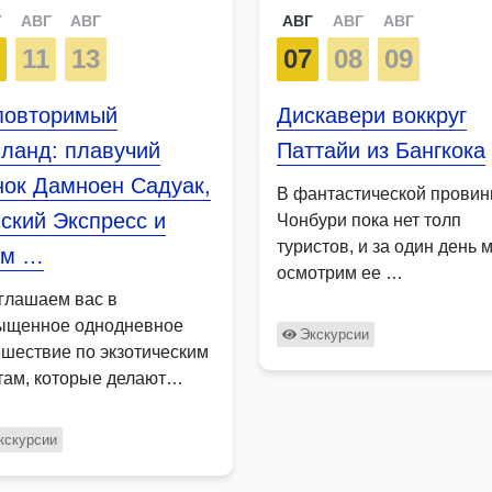
Г
АВГ
АВГ
АВГ
АВГ
АВГ
8
11
13
07
08
09
повторимый
Дискавери воккруг
ланд: плавучий
Паттайи из Бангкока
нок Дамноен Садуак,
В фантастической провин
ский Экспресс и
Чонбури пока нет толп
туристов, и за один день 
ам …
осмотрим ее …
глашаем вас в
ыщенное однодневное
Экскурсии
ешествие по экзотическим
там, которые делают
ланд неповторимым. Вы
етите …
кскурсии