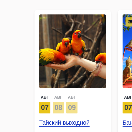
АВГ
АВГ
АВГ
АВ
07
08
09
0
Тайский выходной
Бан