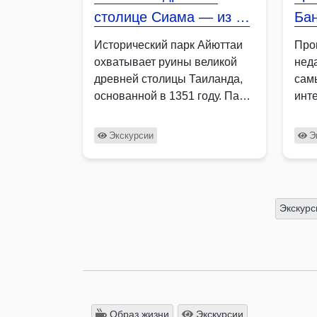
столице Сиама — из …
Бан
Исторический парк Айюттаи
Про
охватывает руины великой
нед
древней столицы Таиланда,
сам
основанной в 1351 году. Парк
инт
огромен, …
оди
Экскурсии
Э
Экскурс
Образ жизни
Экскурсии