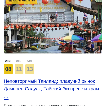
Есть билеты
АВГ
АВГ
АВГ
08
11
13
Неповторимый Таиланд: плавучий рынок
Дамноен Садуак, Тайский Экспресс и храм
…
Приглашаем вас в насыщенное однодневное