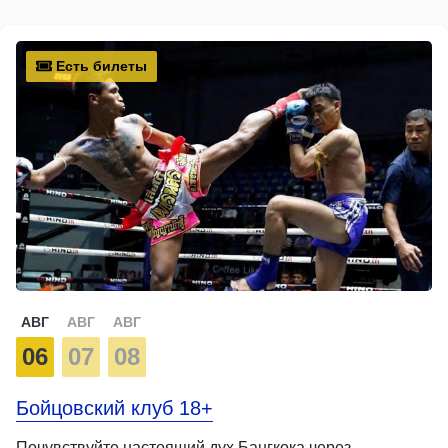
Есть билеты
АВГ
АВГ
АВГ
06
07
08
Бойцовский клуб 18+
Почувствуйте настоящий дух Бангкока через