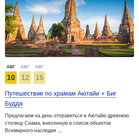
АВГ
АВГ
АВГ
10
12
15
Путешествие по храмам Аютайи + Биг
Будда
Предлагаем на день отправиться в Аютайю древнюю
столицу Сиама, внесенную в список объектов
Всемирного наследия …