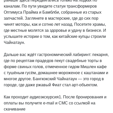
раньше здесь передвигались только на лодках по
каналам. По пути увидите статуи трансформеров
Оптимуса Прайма и Бамблби, собранные из старых
запчастей. Заглянете в мастерские, где до сих пор
чинят моторы, как и сотню лет назад. Посетите храмы,
где местные молятся за здоровье и удачу в бизнесе. И
услышите истории о том, как китайские купцы строили
Чайнатаун.
Дальше вас ждёт гастрономический лабиринт: пекарня,
где по рецептам прадедов пекут свадебные торты в
форме свиных голов, отмеченное гидом Мишлен кафе
с тушёным гусём, домашнее мороженое с каштанами и
многое другое. Бангкокский Чайнатаун — это город в
городе, где даже ржавый Фиат стал арт-объектом.
Как проходит аудиоэкскурсия1. После бронирования и
оплаты вы получите e-mail и СМС со ссылкой на
скачивание