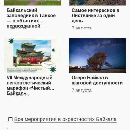
Байкальский
Самое интересное в
заповедник в Танхое
Листвянке за один
— в объятиях
день
первозданной
7 августа
7 августа
природы
VII Международный
Озеро Байкал в
легкоатлетический
шаговой доступности
марафон «Чистый
7 августа
Байкал»
13 августа
Все мероприятия в окрестностях Байкала
→