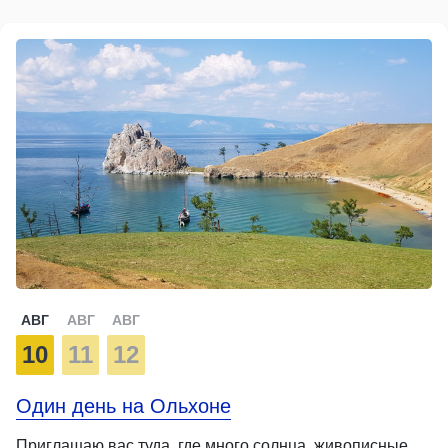
АВГ
АВГ
АВГ
10
11
12
Один день на Ольхоне
Приглашаю вас туда, где много солнца, живописные