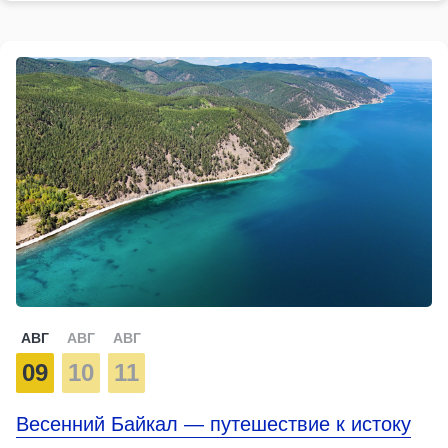
АВГ
АВГ
АВГ
09
10
11
Весенний Байкал — путешествие к истоку