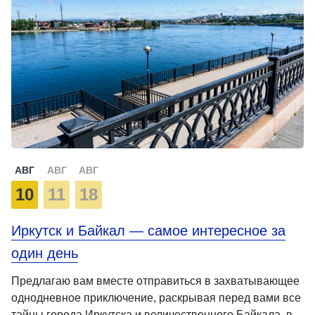
АВГ
АВГ
АВГ
10
11
18
Иркутск и Байкал — самое интересное за
один день
Предлагаю вам вместе отправиться в захватывающее
однодневное приключение, раскрывая перед вами все
тайны города Иркутска и величественного Байкала, в