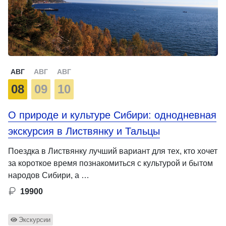
АВГ
АВГ
АВГ
08
09
10
О природе и культуре Сибири: однодневная
экскурсия в Листвянку и Тальцы
Поездка в Листвянку лучший вариант для тех, кто хочет
за короткое время познакомиться с культурой и бытом
народов Сибири, а …
19900
Экскурсии