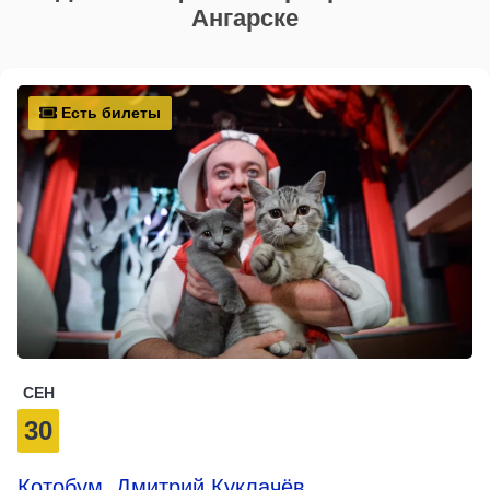
Ангарске
Есть билеты
СЕН
30
Котобум. Дмитрий Куклачёв