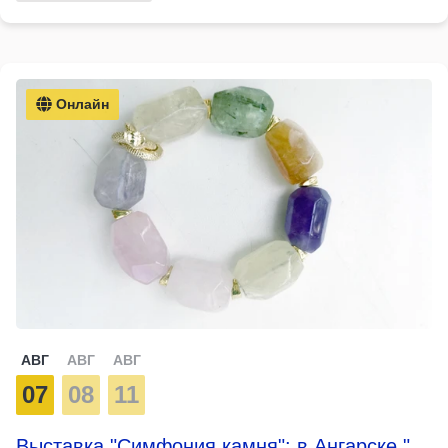
Онлайн
АВГ
АВГ
АВГ
07
08
11
Выставка "Симфония камня": в Ангарске "