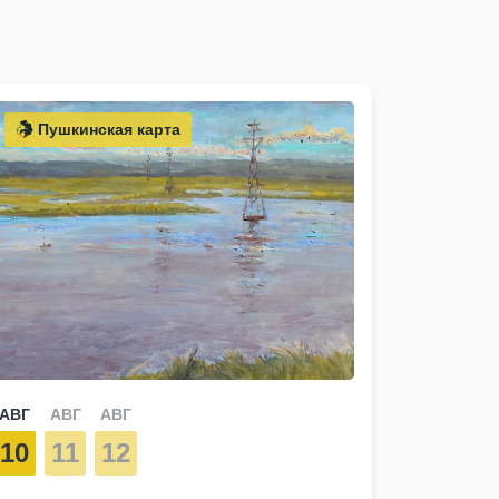
Пушкинская карта
АВГ
АВГ
АВГ
10
11
12