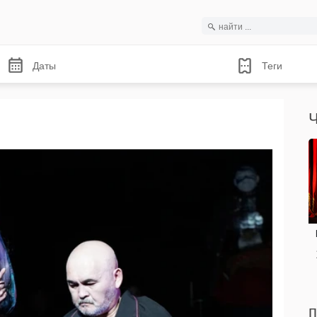
Даты
Теги
Ч
п