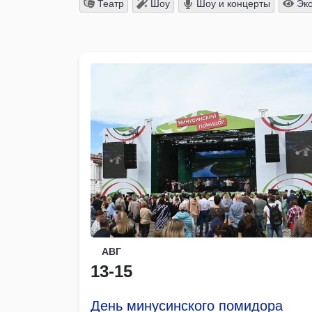
Театр
Шоу
Шоу и концерты
Экс
АВГ
13-15
День минусинского помидора