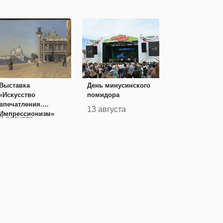
Выставка
День минусинского
«Искусство
помидора
впечатления.
13 августа
Импрессионизм»
9 августа