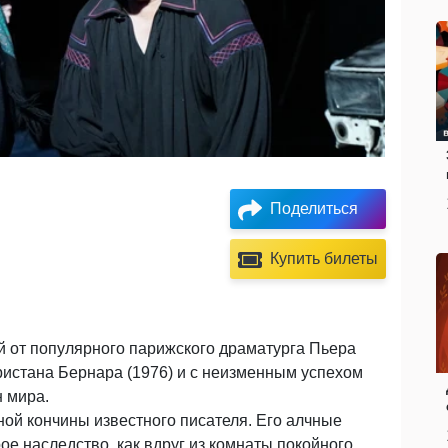
Поделиться
Купить билеты
 от популярного парижского драматурга Пьера
истана Бернара (1976) и с неизменным успехом
н мира.
ной кончины известного писателя. Его алчные
е наследство, как вдруг из комнаты покойного