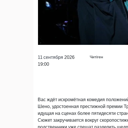
Читiген
11
сентября
2026
19:00
Вас ждёт искромётная комедия положений
Шено, удостоенная престижной премии Тр
идущая на сценах более пятидесяти стра
Сюжет закручивается вокруг скоропостиж
родственники уже спешат разделить щедро